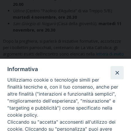
20.00
Udine
(Centro “Paolino d’Aquileia” di via Treppo 5/B):
martedì 4 novembre, ore 20.30
San Giorgio di Nogaro
(Casa della gioventù):
martedì 11
novembre, ore 20.30
Dopo la preghiera, si parlerà di iniziative formative, accortezze
per i bollettini parrocchiali, centenario de La Vita Cattolica; gli
argomenti esatti dell’incontro sono elencati nella
lettera di invito
all’incontro
. Alle serate interverranno
Giovanni Lesa
(direttore
dell’Ufficio diocesano per la pastorale delle Comunicazioni sociali)
Informativa
e
don Daniele Antonello
(direttore de
La Vita Cattolica
e
Radio
Spazio
).
Utilizziamo cookie o tecnologie simili per
finalità tecniche e, con il tuo consenso, anche per
altre finalità ("interazioni e funzionalità semplici",
"miglioramento dell'esperienza", "misurazione" e
"targeting e pubblicità") come specificato nella
cookie policy.
Cliccando su "accetta" acconsenti all'utilizzo dei
cookie. Cliccando su "personalizza" puoi avere