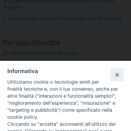
🔽 Locandina della Giornata del Settimanale 2025 (formato
allungato)
🔽 Locandina della Giornata del Settimanale 2025 (formato A4)
Per approfondire
I diffusori del settimanale diocesano
Abbonamenti a «La Vita Cattolica»
Informativa
Sito web di «Radio Spazio»
Utilizziamo cookie o tecnologie simili per
🔗 Giubileo, a Gemona un ritiro spirituale per operatori della
finalità tecniche e, con il tuo consenso, anche per
comunicazione e giornalisti
altre finalità ("interazioni e funzionalità semplici",
"miglioramento dell'esperienza", "misurazione" e
"targeting e pubblicità") come specificato nella
cookie policy.
Cliccando su "accetta" acconsenti all'utilizzo dei