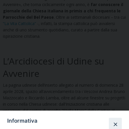
Avvenire», che torna ciclicamente ogni anno, è
far conoscere il
giornale della Chiesa italiana in primis a chi frequenta le
Parrocchie del Bel Paese
. Oltre ai settimanali diocesani – tra cui
“La Vita Cattolica”
-, infatti, la stampa cattolica può avvalersi
anche di uno strumento quotidiano, curato a partire dalla sua
ispirazione cristiana.
L’Arcidiocesi di Udine su
Avvenire
La pagina udinese dell’inserto allegato al numero di domenica 28
aprile 2028, spazio all’avvicendamento tra i Vescovi Andrea Bruno
Mazzocato e Riccardo Lamba, oltre ad alcune finestre su progetti
in corso nella Chiesa udinese: dall’Iniziazione cristiana alle
vocazioni, dal centro di ascolto “Stella Maris” della Caritas al
convegno diocesano sulle Comunicazioni sociali. Senza
Informativa
dimenticare l’imminente due-giorni proposta dal Piccolo